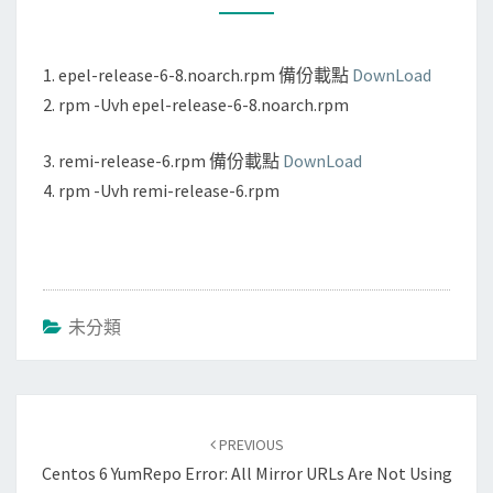
BACKUP
DOWNLOAD
1. epel-release-6-8.noarch.rpm 備份載點
DownLoad
2. rpm -Uvh epel-release-6-8.noarch.rpm
3. remi-release-6.rpm 備份載點
DownLoad
4. rpm -Uvh remi-release-6.rpm
未分類
Post
navigation
PREVIOUS
Centos 6 YumRepo Error: All Mirror URLs Are Not Using