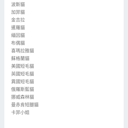
波斯貓
加菲貓
金吉拉
暹羅貓
緬因貓
布偶貓
喜瑪拉雅貓
蘇格蘭貓
美國短毛貓
英國短毛貓
異國短毛貓
俄羅斯藍貓
挪威森林貓
曼赤肯短腿貓
卡菲小姐