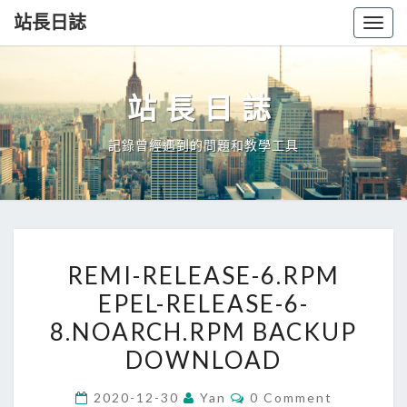
站長日誌
Togg
navig
站長日誌
記錄曾經遇到的問題和教學工具
REMI-
REMI-RELEASE-6.RPM
RELEASE-
EPEL-RELEASE-6-
6.RPM
8.NOARCH.RPM BACKUP
EPEL-
RELEASE-
DOWNLOAD
6-
Comments
2020-12-30
Yan
0 Comment
8.NOARCH.RPM