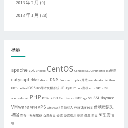
2013 年 2 月
(9)
2013 年 1 月
(28)
標籤
CentOS
apache
apk
Bridged
Comodo SSL Certificates
css壓縮
cutycapt
DNS
ddos
discuz
Dropbox
dropbox升級
eaccelerator
fail2ban
IOS6
JB
HD Tune Pro
IRS即時反饋系統
JQUERY
note刷機
odin
OPENSSL
PHP
SSL
tinymce
openwebmail
PR
RapidSSL Certificates
RPMForge
SNI
VMware
VPS
VPN
wordpress
台胞證遺失
windows7 自動登入
補辦
阿里雲
查看***星星密碼
百度殺毒
硬碟
硬碟檢測
網路
遊戲
防毒
雲
端