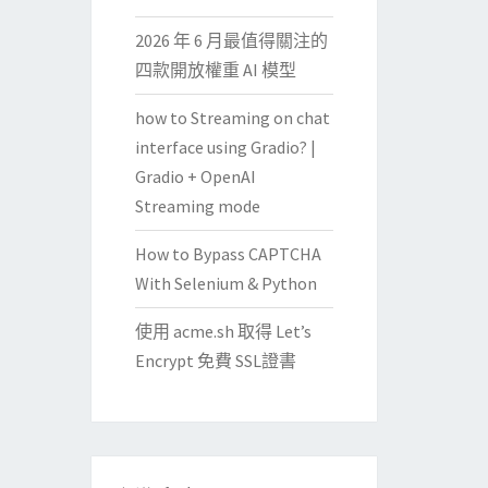
2026 年 6 月最值得關注的
四款開放權重 AI 模型
how to Streaming on chat
interface using Gradio? |
Gradio + OpenAI
Streaming mode
How to Bypass CAPTCHA
With Selenium & Python
使用 acme.sh 取得 Let’s
Encrypt 免費 SSL證書