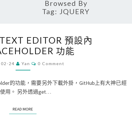
Browsed By
Tag:
JQUERY
TINYMCE
 TEXT EDITOR 預設內
TEXT
ACEHOLDER 功能
EDITOR
預
Comments
-02-24
Yan
0 Comment
設
內
eholder的功能，需要另外下載外掛，GitHub上有大神已經
容/PLACEHOLDER
用。 另外透過get…
功
能
READ MORE
READ MORE