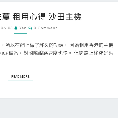
香
推薦 租用心得 沙田主機
港
VPS
Comments
-06-03
Yan
0 Comment
推
薦
，所以在網上做了許久的功課， 因為租用香港的主機
租
ICP備案，對國際線路速度也快。 但網路上終究是葉
用
心
得
READ MORE
READ MORE
沙
田
主
機