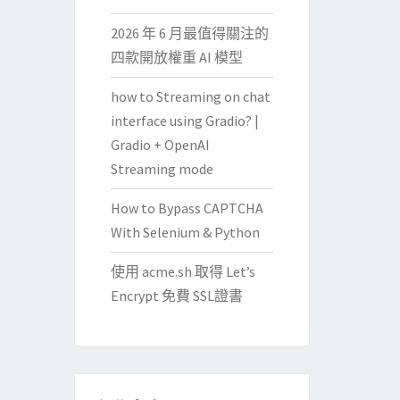
2026 年 6 月最值得關注的
四款開放權重 AI 模型
how to Streaming on chat
interface using Gradio? |
Gradio + OpenAI
Streaming mode
How to Bypass CAPTCHA
With Selenium & Python
使用 acme.sh 取得 Let’s
Encrypt 免費 SSL證書