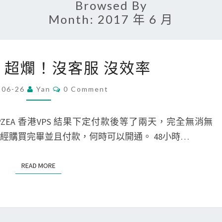
Browsed By
Month:
2017 年 6 月
PZEA
PS 超爛！沒客服 沒效率
VPS
超
Comments
-06-26
Yan
0 Comment
爛！
沒
EA 香港VPS 結果下定付款後等了兩天，完全無消無
客
經購買完畢並且付款，何時可以開通。 48小時…
服
沒
READ MORE
READ MORE
效
率