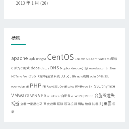
2013 年 1 月
(28)
標籤
CentOS
apache
apk
Bridged
Comodo SSL Certificates
css壓縮
cutycapt
DNS
ddos
discuz
Dropbox
dropbox升級
eaccelerator
fail2ban
IOS6
JB
HD Tune Pro
IRS即時反饋系統
JQUERY
note刷機
odin
OPENSSL
PHP
SSL
tinymce
openwebmail
PR
RapidSSL Certificates
RPMForge
SNI
VMware
VPS
VPN
wordpress
台胞證遺失
windows7 自動登入
補辦
阿里雲
查看***星星密碼
百度殺毒
硬碟
硬碟檢測
網路
遊戲
防毒
雲
端