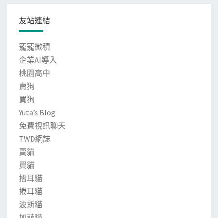
友站連結
寵寵微積
企業AI導入
桃園高中
賣狗
買狗
Yuta’s Blog
免費視訊聊天
TWD網誌
賣貓
買貓
摺耳貓
捲耳貓
波斯貓
加菲貓