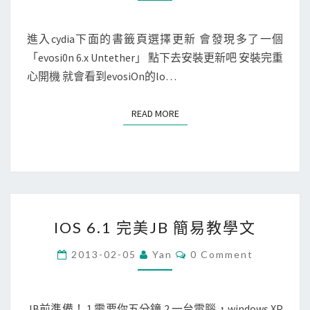
痛
完
進入cydia下面的書籤頁選擇更新 會發現多了一個
整
「evosi0n 6.x Untether」 點下去安裝更新吧 安裝完重
越
心開機 就會看到evosiOn的lo…
獄
READ MORE
READ MORE
IOS
IOS 6.1 完美JB 簡易教學文
6.1
完
Comments
2013-02-05
Yan
0 Comment
美
JB
簡
JB前準備！ 1.需要你五分鐘 2.一台電腦，windows XP