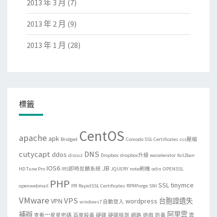
2013 年 3 月
(7)
2013 年 2 月
(9)
2013 年 1 月
(28)
標籤
CentOS
apache
apk
Bridged
Comodo SSL Certificates
css壓縮
cutycapt
DNS
ddos
discuz
Dropbox
dropbox升級
eaccelerator
fail2ban
IOS6
JB
HD Tune Pro
IRS即時反饋系統
JQUERY
note刷機
odin
OPENSSL
PHP
SSL
tinymce
openwebmail
PR
RapidSSL Certificates
RPMForge
SNI
VMware
VPS
VPN
wordpress
台胞證遺失
windows7 自動登入
補辦
阿里雲
查看***星星密碼
百度殺毒
硬碟
硬碟檢測
網路
遊戲
防毒
雲