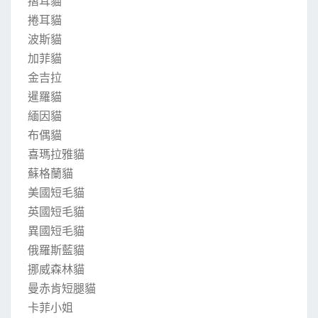
摺耳貓
捲耳貓
波斯貓
加菲貓
金吉拉
暹羅貓
緬因貓
布偶貓
喜瑪拉雅貓
蘇格蘭貓
美國短毛貓
英國短毛貓
異國短毛貓
俄羅斯藍貓
挪威森林貓
曼赤肯短腿貓
卡菲小姐