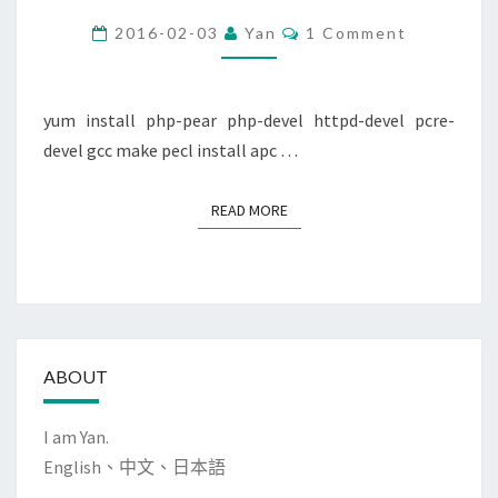
CACHE)
Comments
2016-02-03
Yan
1 Comment
IN
RHEL/CENTOS
6/5
yum install php-pear php-devel httpd-devel pcre-
devel gcc make pecl install apc …
READ MORE
READ MORE
ABOUT
I am Yan.
English、中文、日本語