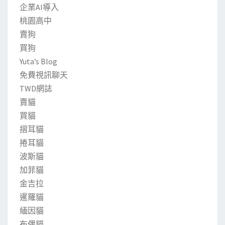
企業AI導入
桃園高中
賣狗
買狗
Yuta’s Blog
免費視訊聊天
TWD網誌
賣貓
買貓
摺耳貓
捲耳貓
波斯貓
加菲貓
金吉拉
暹羅貓
緬因貓
布偶貓