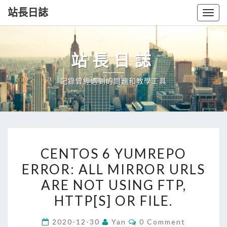
站長日誌
Togg
navig
站長日誌
記錄曾經遇到的問題和教學工具
CENTOS
CENTOS 6 YUMREPO
6
ERROR: ALL MIRROR URLS
YUMREPO
ARE NOT USING FTP,
ERROR:
ALL
HTTP[S] OR FILE.
MIRROR
Comments
2020-12-30
Yan
0 Comment
URLS