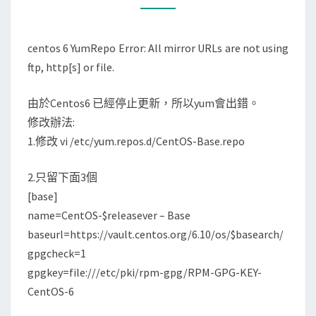
ARE
NOT
centos 6 YumRepo Error: All mirror URLs are not using
USING
ftp, http[s] or file.
FTP,
HTTP[S]
由於Centos6 已經停止更新，所以yum會出錯。
OR
修改辦法:
FILE.
1.修改 vi /etc/yum.repos.d/CentOS-Base.repo
2.只留下面3個
[base]
name=CentOS-$releasever – Base
baseurl=https://vault.centos.org/6.10/os/$basearch/
gpgcheck=1
gpgkey=file:///etc/pki/rpm-gpg/RPM-GPG-KEY-
CentOS-6