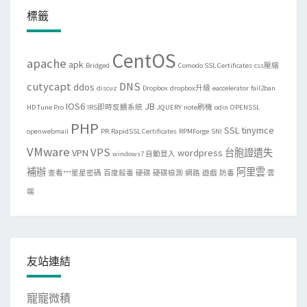
標籤
CentOS
apache
apk
Bridged
Comodo SSL Certificates
css壓縮
cutycapt
DNS
ddos
discuz
Dropbox
dropbox升級
eaccelerator
fail2ban
IOS6
JB
HD Tune Pro
IRS即時反饋系統
JQUERY
note刷機
odin
OPENSSL
PHP
SSL
tinymce
openwebmail
PR
RapidSSL Certificates
RPMForge
SNI
VMware
VPS
VPN
wordpress
台胞證遺失
windows7 自動登入
補辦
阿里雲
查看***星星密碼
百度殺毒
硬碟
硬碟檢測
網路
遊戲
防毒
雲
端
友站連結
寵寵微積