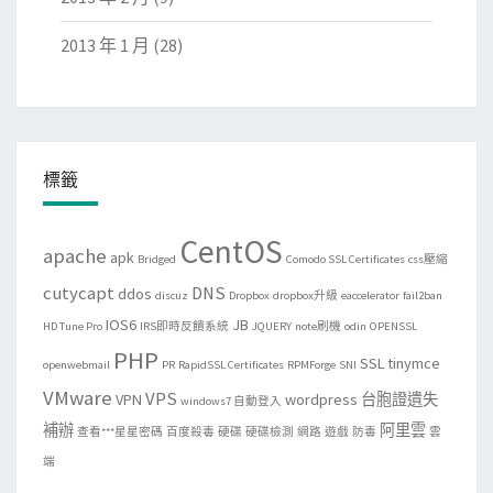
2013 年 1 月
(28)
標籤
CentOS
apache
apk
Bridged
Comodo SSL Certificates
css壓縮
cutycapt
DNS
ddos
discuz
Dropbox
dropbox升級
eaccelerator
fail2ban
IOS6
JB
HD Tune Pro
IRS即時反饋系統
JQUERY
note刷機
odin
OPENSSL
PHP
SSL
tinymce
openwebmail
PR
RapidSSL Certificates
RPMForge
SNI
VMware
VPS
VPN
wordpress
台胞證遺失
windows7 自動登入
補辦
阿里雲
查看***星星密碼
百度殺毒
硬碟
硬碟檢測
網路
遊戲
防毒
雲
端