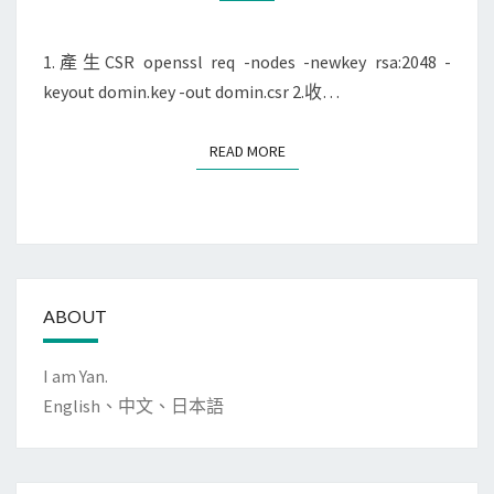
心
得
1.產生CSR openssl req -nodes -newkey rsa:2048 -
keyout domin.key -out domin.csr 2.收…
READ MORE
READ MORE
ABOUT
I am Yan.
English、中文、日本語