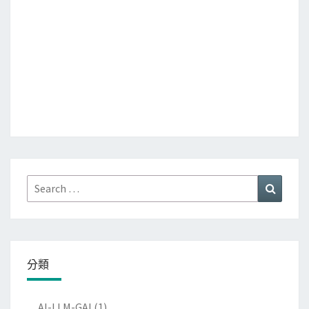
Search
Search
for:
分類
AI-LLM-GAI
(1)