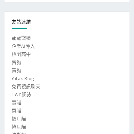
友站連結
寵寵微積
企業AI導入
桃園高中
賣狗
買狗
Yuta’s Blog
免費視訊聊天
TWD網誌
賣貓
買貓
摺耳貓
捲耳貓