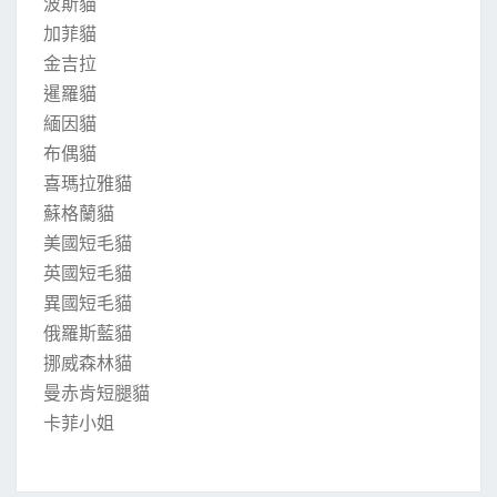
波斯貓
加菲貓
金吉拉
暹羅貓
緬因貓
布偶貓
喜瑪拉雅貓
蘇格蘭貓
美國短毛貓
英國短毛貓
異國短毛貓
俄羅斯藍貓
挪威森林貓
曼赤肯短腿貓
卡菲小姐