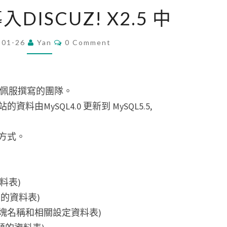
將
ISCUZ! X2.5 中
舊
資
Comments
-01-26
Yan
0 Comment
料
導
入
常佩服撰寫的團隊。
DISCUZ!
MySQL4.0 更新到 MySQL5.5,
X2.5
中
方式。
資料表)
回覆的資料表)
討論區版塊名稱和相關設定資料表)