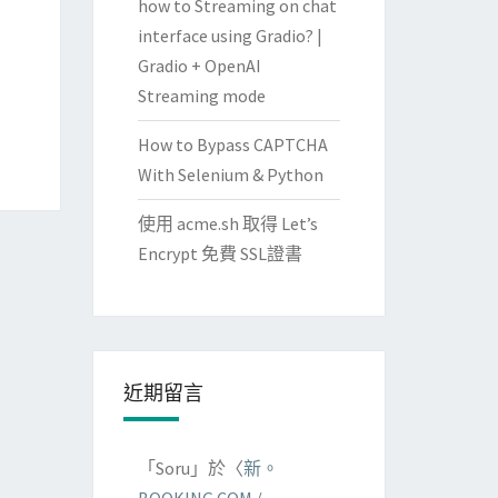
how to Streaming on chat
interface using Gradio? |
Gradio + OpenAI
Streaming mode
How to Bypass CAPTCHA
With Selenium & Python
使用 acme.sh 取得 Let’s
Encrypt 免費 SSL證書
近期留言
「
Soru
」於〈
新。