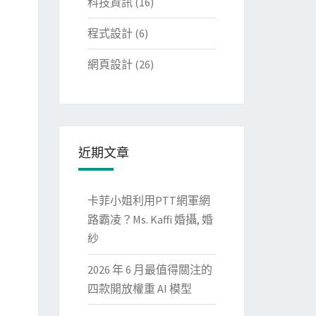
科技資訊
(16)
程式設計
(6)
網頁設計
(26)
近期文章
卡菲小姐利用PTT網軍網
路霸凌？Ms. Kaffi 婚攝, 婚
紗
2026 年 6 月最值得關注的
四款開放權重 AI 模型