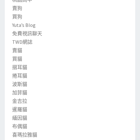
賣狗
買狗
Yuta’s Blog
免費視訊聊天
TWD網誌
賣貓
買貓
摺耳貓
捲耳貓
波斯貓
加菲貓
金吉拉
暹羅貓
緬因貓
布偶貓
喜瑪拉雅貓