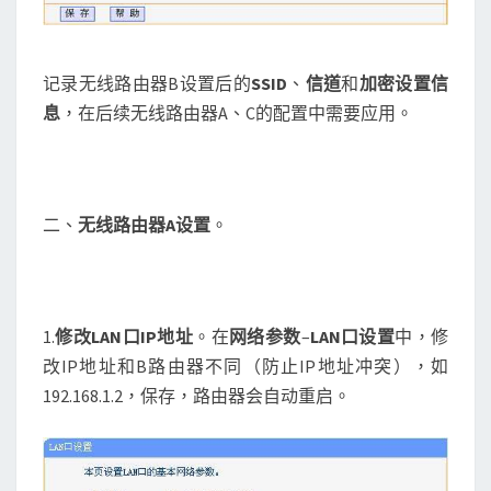
记录无线路由器B设置后的
SSID
、
信道
和
加密设置信
息
，在后续无线路由器A、C的配置中需要应用。
二、
无线路由器
A
设置
。
1.
修改
LAN
口
IP
地址
。在
网络参数
–
LAN
口设置
中，修
改IP地址和B路由器不同（防止IP地址冲突），如
192.168.1.2，保存，路由器会自动重启。