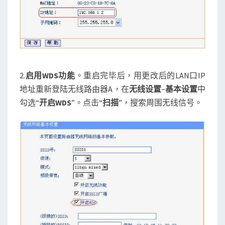
2.
启用
WDS
功能
。重启完毕后，用更改后的LAN口IP
地址重新登陆无线路由器A，在
无线设置
–
基本设置
中
勾选“
开启
WDS
”。点击“
扫描
”，搜索周围无线信号。