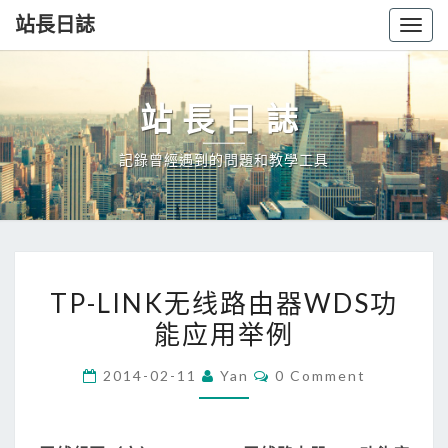
站長日誌
Togg
navig
站長日誌
記錄曾經遇到的問題和教學工具
TP-
TP-LINK无线路由器WDS功
LINK
能应用举例
无
线
Comments
2014-02-11
Yan
0 Comment
路
由
器