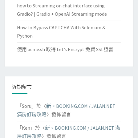
how to Streaming on chat interface using
Gradio? | Gradio + OpenAI Streaming mode
How to Bypass CAPTCHA With Selenium &
Python
使用 acme.sh 取得 Let’s Encrypt 免費 SSL證書
近期留言
「
Soru
」於〈
新。BOOKING.COM / JALAN.NET
滿房訂房攻略
〉發佈留言
「
Ken
」於〈
新。BOOKING.COM / JALAN.NET 滿
房訂房攻略
〉發佈留言