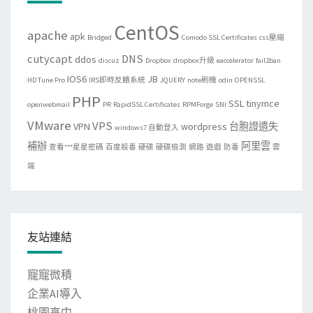
CentOS
apache
apk
Bridged
Comodo SSL Certificates
css壓縮
cutycapt
DNS
ddos
discuz
Dropbox
dropbox升級
eaccelerator
fail2ban
IOS6
JB
HD Tune Pro
IRS即時反饋系統
JQUERY
note刷機
odin
OPENSSL
PHP
SSL
tinymce
openwebmail
PR
RapidSSL Certificates
RPMForge
SNI
VMware
VPS
VPN
wordpress
台胞證遺失
windows7 自動登入
補辦
阿里雲
查看***星星密碼
百度殺毒
硬碟
硬碟檢測
網路
遊戲
防毒
雲
端
友站連結
寵寵微積
企業AI導入
桃園高中