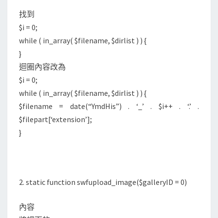
找到
$i = 0;
while ( in_array( $filename, $dirlist ) ) {
}
迴圈內容改為
$i = 0;
while ( in_array( $filename, $dirlist ) ) {
$filename = date(“YmdHis”) . ‘_’ . $i++ . ‘.’ .
$filepart[‘extension’];
}
2. static function swfupload_image($galleryID = 0)
內容