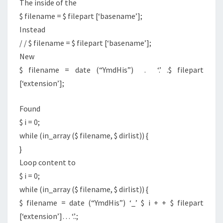
The inside of the
$ filename = $ filepart [‘basename’];
Instead
/ / $ filename = $ filepart [‘basename’];
New
$ filename = date (“YmdHis”) . ‘.’ .$ filepart
[‘extension’];
Found
$ i = 0;
while (in_array ($ filename, $ dirlist)) {
}
Loop content to
$ i = 0;
while (in_array ($ filename, $ dirlist)) {
$ filename = date (“YmdHis”) ‘_’ $ i + + $ filepart
[‘extension’]… ‘.’.;