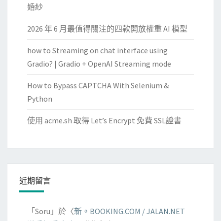
婚紗
2026 年 6 月最值得關注的四款開放權重 AI 模型
how to Streaming on chat interface using
Gradio? | Gradio + OpenAI Streaming mode
How to Bypass CAPTCHA With Selenium &
Python
使用 acme.sh 取得 Let’s Encrypt 免費 SSL證書
近期留言
「
Soru
」於〈
新。BOOKING.COM / JALAN.NET