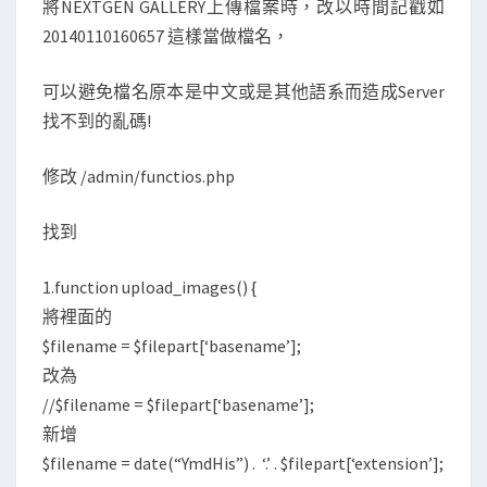
將NEXTGEN GALLERY上傳檔案時，改以時間記戳如
時
20140110160657 這樣當做檔名，
間
記
可以避免檔名原本是中文或是其他語系而造成Server
戳
找不到的亂碼!
型
式
修改 /admin/functios.php
找到
1.function upload_images() {
將裡面的
$filename = $filepart[‘basename’];
改為
//$filename = $filepart[‘basename’];
新增
$filename = date(“YmdHis”) . ‘.’ . $filepart[‘extension’];