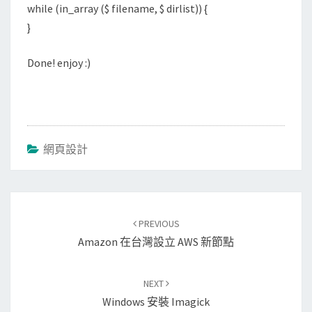
while (in_array ($ filename, $ dirlist)) {
}
Done! enjoy :)
網頁設計
Post
navigation
PREVIOUS
Amazon 在台灣設立 AWS 新節點
NEXT
Windows 安裝 Imagick