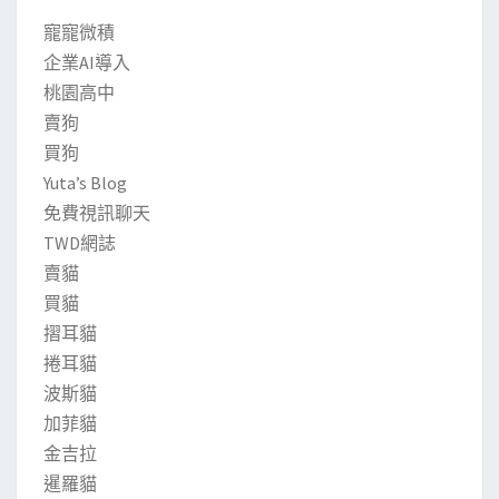
寵寵微積
企業AI導入
桃園高中
賣狗
買狗
Yuta’s Blog
免費視訊聊天
TWD網誌
賣貓
買貓
摺耳貓
捲耳貓
波斯貓
加菲貓
金吉拉
暹羅貓