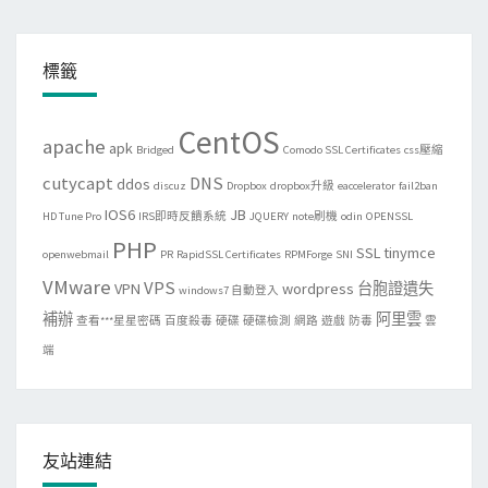
標籤
CentOS
apache
apk
Bridged
Comodo SSL Certificates
css壓縮
cutycapt
DNS
ddos
discuz
Dropbox
dropbox升級
eaccelerator
fail2ban
IOS6
JB
HD Tune Pro
IRS即時反饋系統
JQUERY
note刷機
odin
OPENSSL
PHP
SSL
tinymce
openwebmail
PR
RapidSSL Certificates
RPMForge
SNI
VMware
VPS
VPN
wordpress
台胞證遺失
windows7 自動登入
補辦
阿里雲
查看***星星密碼
百度殺毒
硬碟
硬碟檢測
網路
遊戲
防毒
雲
端
友站連結