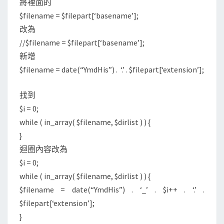
將裡面的
$filename = $filepart[‘basename’];
改為
//$filename = $filepart[‘basename’];
新增
$filename = date(“YmdHis”) . ‘.’ . $filepart[‘extension’];
找到
$i = 0;
while ( in_array( $filename, $dirlist ) ) {
}
迴圈內容改為
$i = 0;
while ( in_array( $filename, $dirlist ) ) {
$filename = date(“YmdHis”) . ‘_’ . $i++ . ‘.’ .
$filepart[‘extension’];
}