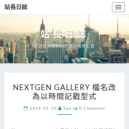
站長日誌
Togg
navig
站長日誌
記錄曾經遇到的問題和教學工具
NEXTGEN
NEXTGEN GALLERY 檔名改
GALLERY
為以時間記戳型式
檔
名
Comments
2014-01-10
Yan
0 Comment
改
為
以