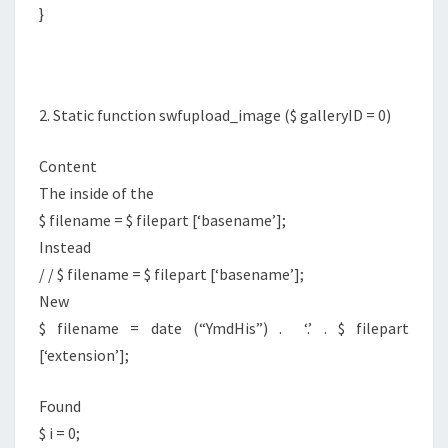
}
2. Static function swfupload_image ($ galleryID = 0)
Content
The inside of the
$ filename = $ filepart [‘basename’];
Instead
/ / $ filename = $ filepart [‘basename’];
New
$ filename = date (“YmdHis”) . ‘.’ . $ filepart
[‘extension’];
Found
$ i = 0;