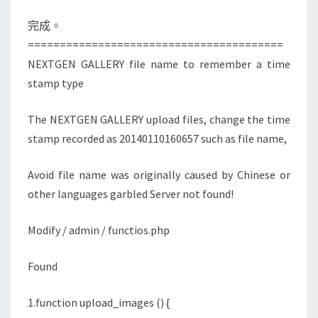
完成。
========================================
NEXTGEN GALLERY file name to remember a time
stamp type
The NEXTGEN GALLERY upload files, change the time
stamp recorded as 20140110160657 such as file name,
Avoid file name was originally caused by Chinese or
other languages ​​garbled Server not found!
Modify / admin / functios.php
Found
1.function upload_images () {