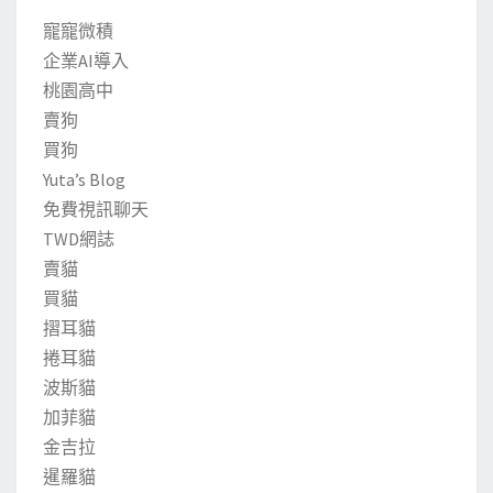
寵寵微積
企業AI導入
桃園高中
賣狗
買狗
Yuta’s Blog
免費視訊聊天
TWD網誌
賣貓
買貓
摺耳貓
捲耳貓
波斯貓
加菲貓
金吉拉
暹羅貓