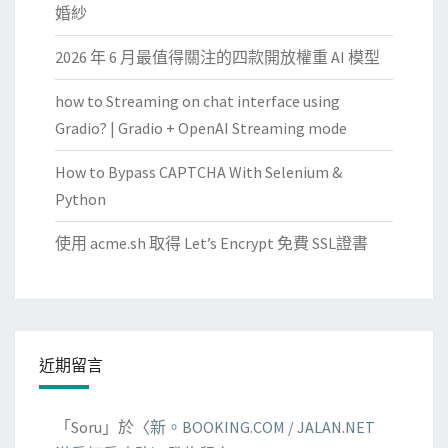
婚紗
2026 年 6 月最值得關注的四款開放權重 AI 模型
how to Streaming on chat interface using
Gradio? | Gradio + OpenAI Streaming mode
How to Bypass CAPTCHA With Selenium &
Python
使用 acme.sh 取得 Let’s Encrypt 免費 SSL證書
近期留言
「
Soru
」於〈
新。BOOKING.COM / JALAN.NET