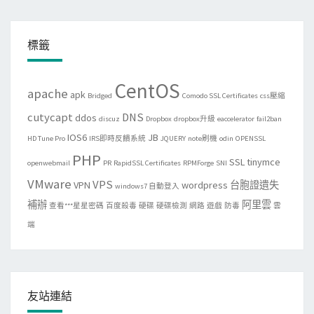
標籤
CentOS
apache
apk
Bridged
Comodo SSL Certificates
css壓縮
cutycapt
DNS
ddos
discuz
Dropbox
dropbox升級
eaccelerator
fail2ban
IOS6
JB
HD Tune Pro
IRS即時反饋系統
JQUERY
note刷機
odin
OPENSSL
PHP
SSL
tinymce
openwebmail
PR
RapidSSL Certificates
RPMForge
SNI
VMware
VPS
VPN
wordpress
台胞證遺失
windows7 自動登入
補辦
阿里雲
查看***星星密碼
百度殺毒
硬碟
硬碟檢測
網路
遊戲
防毒
雲
端
友站連結