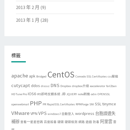
2013 年 2 月
(9)
2013 年 1 月
(28)
標籤
CentOS
apache
apk
Bridged
Comodo SSL Certificates
css壓縮
cutycapt
DNS
ddos
discuz
Dropbox
dropbox升級
eaccelerator
fail2ban
IOS6
JB
HD Tune Pro
IRS即時反饋系統
JQUERY
note刷機
odin
OPENSSL
PHP
SSL
tinymce
openwebmail
PR
RapidSSL Certificates
RPMForge
SNI
VMware
VPS
VPN
wordpress
台胞證遺失
windows7 自動登入
補辦
阿里雲
查看***星星密碼
百度殺毒
硬碟
硬碟檢測
網路
遊戲
防毒
雲
端