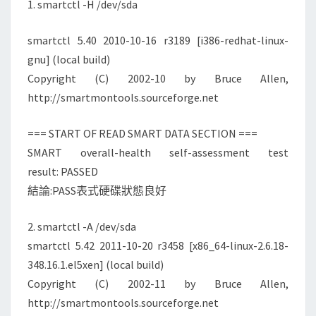
1. smartctl -H /dev/sda
測
試
smartctl 5.40 2010-10-16 r3189 [i386-redhat-linux-
硬
gnu] (local build)
碟
Copyright (C) 2002-10 by Bruce Allen,
得
http://smartmontools.sourceforge.net
到
的
=== START OF READ SMART DATA SECTION ===
相
SMART overall-health self-assessment test
關
result: PASSED
數
結論:PASS表式硬碟狀態良好
據
2. smartctl -A /dev/sda
smartctl 5.42 2011-10-20 r3458 [x86_64-linux-2.6.18-
348.16.1.el5xen] (local build)
Copyright (C) 2002-11 by Bruce Allen,
http://smartmontools.sourceforge.net