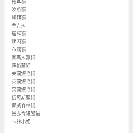
捲耳貓
波斯貓
加菲貓
金吉拉
暹羅貓
緬因貓
布偶貓
喜瑪拉雅貓
蘇格蘭貓
美國短毛貓
英國短毛貓
異國短毛貓
俄羅斯藍貓
挪威森林貓
曼赤肯短腿貓
卡菲小姐