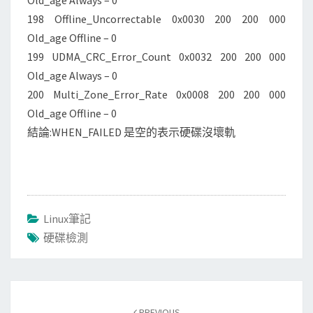
Old_age Always – 0
198 Offline_Uncorrectable 0x0030 200 200 000
Old_age Offline – 0
199 UDMA_CRC_Error_Count 0x0032 200 200 000
Old_age Always – 0
200 Multi_Zone_Error_Rate 0x0008 200 200 000
Old_age Offline – 0
結論:WHEN_FAILED 是空的表示硬碟沒壞軌
Linux筆記
硬碟檢測
Post
navigation
PREVIOUS