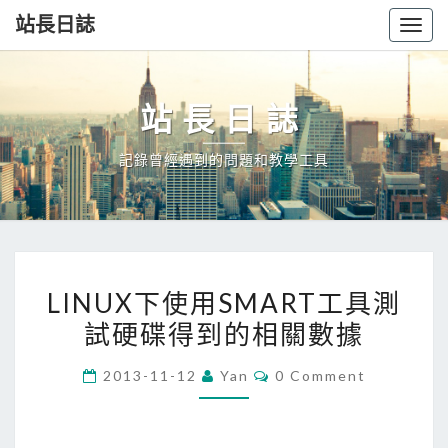
站長日誌
Togg
navig
站長日誌
記錄曾經遇到的問題和教學工具
LINUX
LINUX下使用SMART工具測
下
試硬碟得到的相關數據
使
用
Comments
2013-11-12
Yan
0 Comment
SMART
工
具