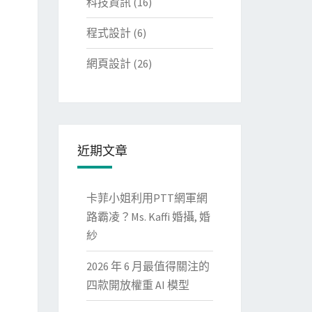
科技資訊
(16)
程式設計
(6)
網頁設計
(26)
近期文章
卡菲小姐利用PTT網軍網
路霸凌？Ms. Kaffi 婚攝, 婚
紗
2026 年 6 月最值得關注的
四款開放權重 AI 模型