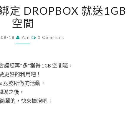
安
 綁定 DROPBOX 就送1GB
裝
空間
MAILBOX
綁
Comments
定
-08-18
Yan
0 Comment
DROPBOX
就
送
您再”多”獲得 1GB 空間囉，
1GB
做更好的利用吧！
空
lBox 服務所做的活動，
間
ox 關聯之後，
還蠻簡單的，快來擴增吧！