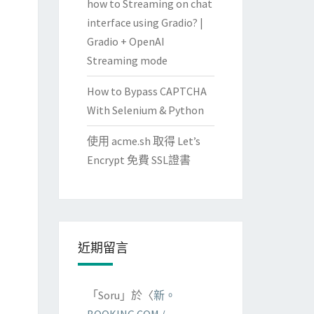
how to Streaming on chat
interface using Gradio? |
Gradio + OpenAI
Streaming mode
How to Bypass CAPTCHA
With Selenium & Python
使用 acme.sh 取得 Let’s
Encrypt 免費 SSL證書
近期留言
「
Soru
」於〈
新。