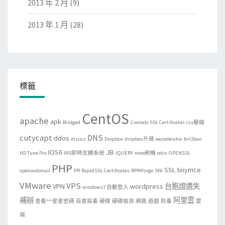
2013 年 2 月
(9)
2013 年 1 月
(28)
標籤
CentOS
apache
apk
Bridged
Comodo SSL Certificates
css壓縮
cutycapt
DNS
ddos
discuz
Dropbox
dropbox升級
eaccelerator
fail2ban
IOS6
JB
HD Tune Pro
IRS即時反饋系統
JQUERY
note刷機
odin
OPENSSL
PHP
SSL
tinymce
openwebmail
PR
RapidSSL Certificates
RPMForge
SNI
VMware
VPS
VPN
wordpress
台胞證遺失
windows7 自動登入
補辦
阿里雲
查看***星星密碼
百度殺毒
硬碟
硬碟檢測
網路
遊戲
防毒
雲
端