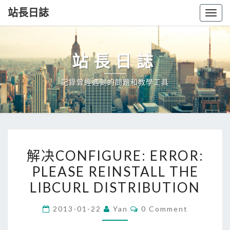
站長日誌
Togg
navig
站長日誌
記錄曾經遇到的問題和教學工具
解
解决CONFIGURE: ERROR:
决
PLEASE REINSTALL THE
CONFIGURE:
LIBCURL DISTRIBUTION
ERROR:
PLEASE
Comments
2013-01-22
Yan
0 Comment
REINSTALL
THE