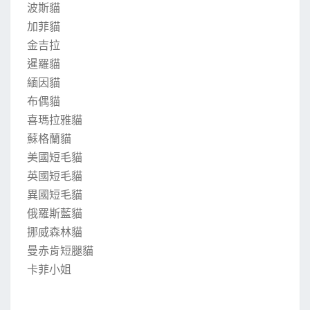
波斯貓
加菲貓
金吉拉
暹羅貓
緬因貓
布偶貓
喜瑪拉雅貓
蘇格蘭貓
美國短毛貓
英國短毛貓
異國短毛貓
俄羅斯藍貓
挪威森林貓
曼赤肯短腿貓
卡菲小姐